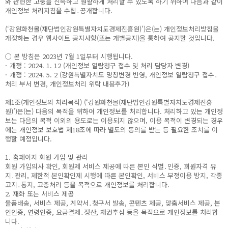
와 관련한 고충을 신속하고 원활하게 처리할 수 있도록 하기 위하여 다음과 같이
개인정보 처리지침을 수립․공개합니다.
(‘강원화천몰(재단법인강원특별자치도경제진흥원)’)은(는) 개인정보처리방침을
개정하는 경우 웹사이트 공지사항(또는 개별공지)을 통하여 공지할 것입니다.
○ 본 방침은 2023년 7월 1일부터 시행됩니다.
- 개정 : 2024. 1. 12 (개인정보 열람청구 접수 및 처리 담당자 변경)
- 개정 : 2024. 5. 2 (강원특별자치도 명칭변경 반영, 개인정보 열람청구 접수․
처리 부서 변경, 개인정보처리 위탁 내용추가)
제1조(개인정보의 처리목적) (‘강원화천몰(재단법인강원특별자치도경제진흥
원)’)은(는) 다음의 목적을 위하여 개인정보를 처리합니다. 처리하고 있는 개인정
보는 다음의 목적 이외의 용도로는 이용되지 않으며, 이용 목적이 변경되는 경우
에는 개인정보 보호법 제18조에 따라 별도의 동의를 받는 등 필요한 조치를 이
행할 예정입니다.
1. 홈페이지 회원 가입 및 관리
회원 가입의사 확인, 회원제 서비스 제공에 따른 본인 식별․인증, 회원자격 유
지․관리, 제한적 본인확인제 시행에 따른 본인확인, 서비스 부정이용 방지, 각종
고지․통지, 고충처리 등을 목적으로 개인정보를 처리합니다.
2. 재화 또는 서비스 제공
물품배송, 서비스 제공, 계약서․청구서 발송, 콘텐츠 제공, 맞춤서비스 제공, 본
인인증, 연령인증, 요금결제․정산, 채권추심 등을 목적으로 개인정보를 처리합
니다.