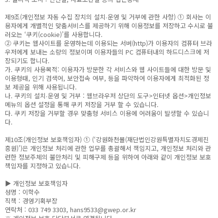
제9조(개인정보 자동 수집 장치의 설치∙운영 및 거부에 관한 사항) ① 회사는 이
용자에게 개별적인 맞춤서비스를 제공하기 위해 이용정보를 저장하고 수시로 불
러오는 ‘쿠키(cookie)’를 사용합니다.
② 쿠키는 웹사이트를 운영하는데 이용되는 서버(http)가 이용자의 컴퓨터 브라
우저에게 보내는 소량의 정보이며 이용자들의 PC 컴퓨터내의 하드디스크에 저
장되기도 합니다.
가. 쿠키의 사용목적: 이용자가 방문한 각 서비스와 웹 사이트들에 대한 방문 및
이용형태, 인기 검색어, 보안접속 여부, 등을 파악하여 이용자에게 최적화된 정
보 제공을 위해 사용됩니다.
나. 쿠키의 설치∙운영 및 거부 : 웹브라우저 상단의 도구>인터넷 옵션>개인정보
메뉴의 옵션 설정을 통해 쿠키 저장을 거부 할 수 있습니다.
다. 쿠키 저장을 거부할 경우 맞춤형 서비스 이용에 어려움이 발생할 수 있습니
다.
제10조(개인정보 보호책임자) ① (‘강원화천몰(재단법인강원특별자치도경제진
흥원)’)은 개인정보 처리에 관한 업무를 총괄해서 책임지고, 개인정보 처리와 관
련한 정보주체의 불만처리 및 피해구제 등을 위하여 아래와 같이 개인정보 보호
책임자를 지정하고 있습니다.
▶ 개인정보 보호책임자
성명 : 이학수
직책 : 경영기획부장
연락처 : 033 749 3303, hans9533@gwep.or.kr