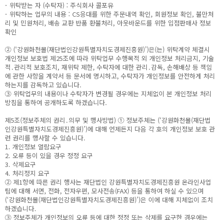
- 위탁받는 자 (수탁자) : 주식회사 콜포유
- 위탁하는 업무의 내용 : CS응대를 위한 주문내역 확인, 회원정보 확인, 불만처
리 및 민원처리, 배송 교환 반품 환불처리, 아웃바운드를 위한 입점판매사 정보
확인
② (‘강원화천몰(재단법인강원특별자치도경제진흥원)’)은(는) 위탁계약 체결시
개인정보 보호법 제25조에 따라 위탁업무 수행목적 외 개인정보 처리금지, 기술
적․관리적 보호조치, 재위탁 제한, 수탁자에 대한 관리․감독, 손해배상 등 책임
에 관한 사항을 계약서 등 문서에 명시하고, 수탁자가 개인정보를 안전하게 처리
하는지를 감독하고 있습니다.
③ 위탁업무의 내용이나 수탁자가 변경될 경우에는 지체없이 본 개인정보 처리
방침을 통하여 공개하도록 하겠습니다.
제5조(정보주체의 권리․의무 및 행사방법) ① 정보주체는 (‘강원화천몰(재단법
인강원특별자치도경제진흥원)’)에 대해 언제든지 다음 각 호의 개인정보 보호 관
련 권리를 행사할 수 있습니다.
1. 개인정보 열람요구
2. 오류 등이 있을 경우 정정 요구
3. 삭제요구
4. 처리정지 요구
② 제1항에 따른 권리 행사는 재단법인 강원특별자치도경제진흥원 온라인사업
팀에 대해 서면, 전화, 전자우편, 모사전송(FAX) 등을 통하여 하실 수 있으며
(‘강원화천몰(재단법인강원특별자치도경제진흥원)’)은 이에 대해 지체없이 조치
하겠습니다.
③ 정보주체가 개인정보의 오류 등에 대한 정정 또는 삭제를 요구한 경우에는