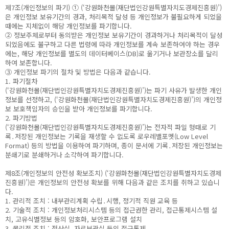
제7조(개인정보의 파기) ① (‘강원화천몰(재단법인강원특별자치도경제진흥원)’)
은 개인정보 보유기간의 경과, 처리목적 달성 등 개인정보가 불필요하게 되었을
때에는 지체없이 해당 개인정보를 파기합니다.
② 정보주체로부터 동의받은 개인정보 보유기간이 경과하거나 처리목적이 달성
되었음에도 불구하고 다른 법령에 따라 개인정보를 계속 보존하여야 하는 경우
에는, 해당 개인정보를 별도의 데이터베이스(DB)로 옮기거나 보관장소를 달리
하여 보존합니다.
③ 개인정보 파기의 절차 및 방법은 다음과 같습니다.
1. 파기절차
(‘강원화천몰(재단법인강원특별자치도경제진흥원)’)는 파기 사유가 발생한 개인
정보를 선정하고, (‘강원화천몰(재단법인강원특별자치도경제진흥원)’)의 개인정
보 보호책임자의 승인을 받아 개인정보를 파기합니다.
2. 파기방법
(‘강원화천몰(재단법인강원특별자치도경제진흥원)’)는 전자적 파일 형태로 기
록․저장된 개인정보는 기록을 재생할 수 없도록 로우레밸포멧(Low Level
Format) 등의 방법을 이용하여 파기하며, 종이 문서에 기록․저장된 개인정보는
분쇄기로 분쇄하거나 소각하여 파기합니다.
제8조(개인정보의 안전성 확보조치) (‘강원화천몰(재단법인강원특별자치도경제
진흥원)’)은 개인정보의 안전성 확보를 위해 다음과 같은 조치를 취하고 있습니
다.
1. 관리적 조치 : 내부관리계획 수립․시행, 정기적 직원 교육 등
2. 기술적 조치 : 개인정보처리시스템 등의 접근권한 관리, 접근통제시스템 설
치, 고유식별정보 등의 암호화, 보안프로그램 설치
3. 물리적 조치 : 전산실, 자료보관실 등의 접근통제