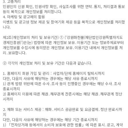
3. 고충처리
민원인의 신원 확인, 민원사항 확인, 사실조사를 위한 연락․통지, 처리결과 통보
등의 목적으로 개인정보를 처리합니다.
4. 마케팅 및 광고에의 활용
이벤트 및 광고성 정보 제공 및 참여기회 제공 등을 목적으로 개인정보를 처리합
니다.
제2조(개인정보의 처리 및 보유기간) ① (‘강원화천몰(재단법인강원특별자치도
경제진흥원)’)은(는) 법령에 따른 개인정보 보유․이용기간 또는 정보주체로부터
개인정보를 수집시에 동의받은 개인정보 보유․이용기간 내에서 개인정보를 처
리․보유합니다.
② 각각의 개인정보 처리 및 보유 기간은 다음과 같습니다.
1. 홈페이지 회원 가입 및 관리 : 사업자/단체 홈페이지 탈퇴시까지
다만, 다음의 사유에 해당하는 경우에는 해당 사유 종료시까지
1) 관계 법령 위반에 따른 수사․조사 등이 진행중인 경우에는 해당 수사․조사
종료시까지
2) 홈페이지 이용에 따른 채권․채무관계 잔존시에는 해당 채권․채무관계 정산
시까지
2. 재화 또는 서비스 제공 : 재화․서비스 공급완료 및 요금결제․정산 완료시까
지
다만, 다음의 사유에 해당하는 경우에는 해당 기간 종료시까지
1) 「전자상거래 등에서의 소비자 보호에 관한 법률」에 따른 표시․광고, 계약