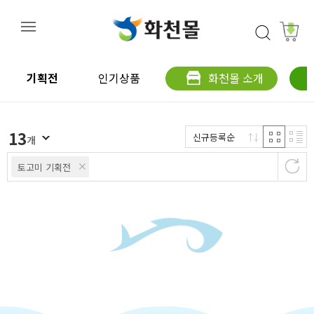
기획전
인기상품
화천몰 소개
13
신규등록순
개
토고미 기획전