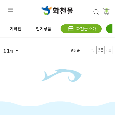
기획전
인기상품
화천몰 소개
11
랭킹순
개