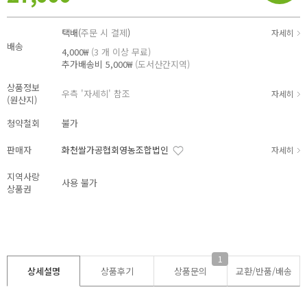
택배(
주문 시 결제
)
자세히
배송
4,000₩
(3 개 이상 무료)
추가배송비
5,000₩
(도서산간지역)
상품정보
우측 '자세히' 참조
자세히
(원산지)
청약철회
불가
판매자
화천쌀가공협회영농조합법인
자세히
지역사랑
사용 불가
상품권
1
상세설명
상품후기
상품문의
교환/반품/
배송