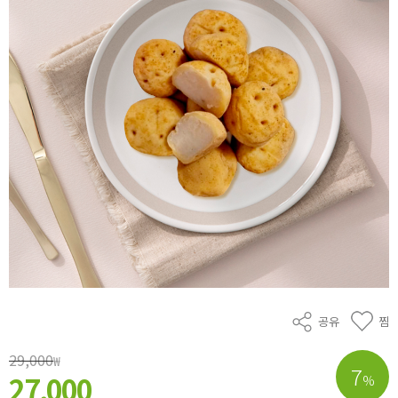
공유
찜
29,000
₩
7
27,000
%