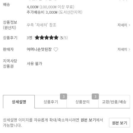
배송
4,000₩
(100,000₩ 이상 무료)
추가배송비
3,000₩
(도서산간지역)
상품정보
우측 '자세히' 참조
자세히
(원산지)
상품후기
3
명
(
5
/5)
판매자
어머니손맛된장
자세히
지역사랑
사용 불가
상품권
3
3
상세설명
상품후기
상품문의
교환/반품/
배송
상세설명 이미지를 자유롭게 확대/축소하시려면
원본 보기
에서
원본 보기
가능합니다.