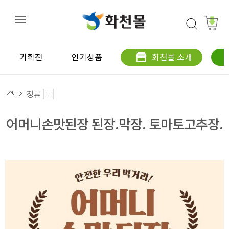
기획전
인기상품
화천몰 소개
장류
어머니손맛된장 된장.막장. 토마토고추장.