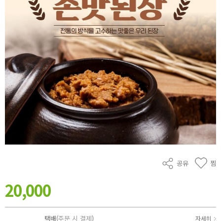
공유
찜
20,000
택배(
주문 시 결제
)
자세히