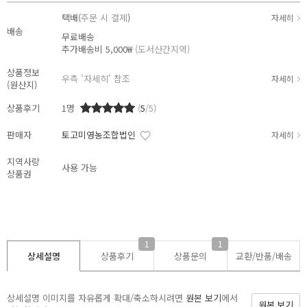
택배(
주문 시 결제
)
자세히
배송
무료배송
추가배송비
5,000₩
(도서산간지역)
상품정보
우측 '자세히' 참조
자세히
(원산지)
상품후기
1
명
(
5
/5)
판매자
토고미영농조합법인
자세히
지역사랑
사용 가능
상품권
1
1
상세설명
상품후기
상품문의
교환/반품/
배송
상세설명 이미지를 자유롭게 확대/축소하시려면
원본 보기
에서
원본 보기