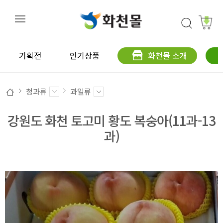
기획전
인기상품
화천몰 소개
청과류
과일류
강원도 화천 토고미 황도 복숭아(11과-13
과)