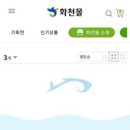
기획전
인기상품
화천몰 소개
3
랭킹순
개