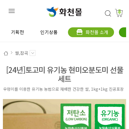
기획전
인기상품
화천몰 소개
쌀,잡곡
[24년]토고미 유기농 현미오분도미 선물
세트
우렁이를 이용한 유기농 농법으로 재배한 건강한 쌀, 1kg+1kg 진공포장