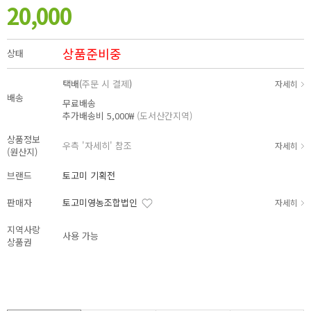
20,000
상품준비중
상태
택배(
주문 시 결제
)
자세히
배송
무료배송
추가배송비
5,000₩
(도서산간지역)
상품정보
우측 '자세히' 참조
자세히
(원산지)
브랜드
토고미 기획전
판매자
토고미영농조합법인
자세히
지역사랑
사용 가능
상품권