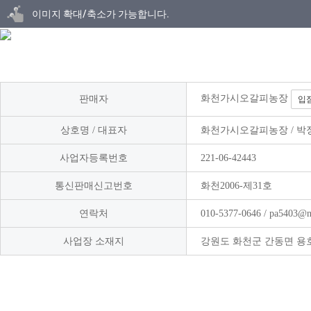
닫기
이미지 확대/축소가 가능합니다.
화천가시오갈피농장
판매자
입
상호명 / 대표자
화천가시오갈피농장 / 박
사업자등록번호
221-06-42443
통신판매신고번호
화천2006-제31호
연락처
010-5377-0646 / pa5403@n
사업장 소재지
강원도 화천군 간동면 용호리